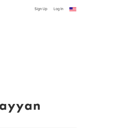
Sign Up
Log In
Rayyan