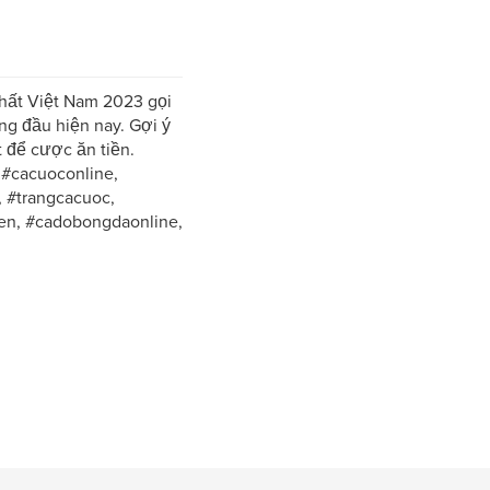
nhất Việt Nam 2023 gọi
ng đầu hiện nay. Gợi ý
 để cược ăn tiền.
#cacuoconline,
 #trangcacuoc,
n, #cadobongdaonline,