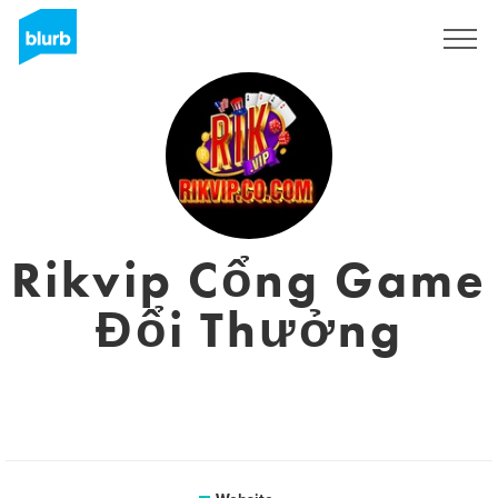
Sign Up
Rikvip Cổng Game
Đổi Thưởng