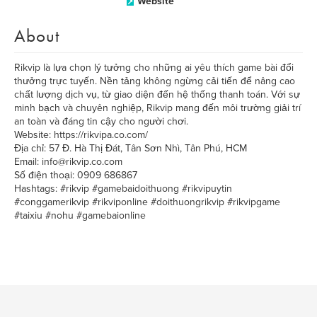
Website
About
Rikvip là lựa chọn lý tưởng cho những ai yêu thích game bài đổi
thưởng trực tuyến. Nền tảng không ngừng cải tiến để nâng cao
chất lượng dịch vụ, từ giao diện đến hệ thống thanh toán. Với sự
minh bạch và chuyên nghiệp, Rikvip mang đến môi trường giải trí
an toàn và đáng tin cậy cho người chơi.
Website: https://rikvipa.co.com/
Địa chỉ: 57 Đ. Hà Thị Đát, Tân Sơn Nhì, Tân Phú, HCM
Email: info@rikvip.co.com
Số điện thoại: 0909 686867
Hashtags: #rikvip #gamebaidoithuong #rikvipuytin
#conggamerikvip #rikviponline #doithuongrikvip #rikvipgame
#taixiu #nohu #gamebaionline