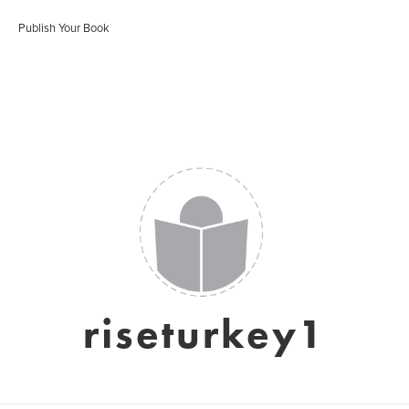
Publish Your Book
riseturkey1