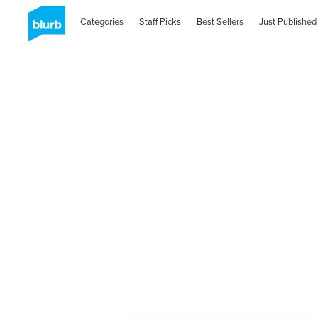
Categories
Staff Picks
Best Sellers
Just Published