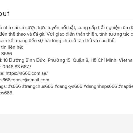
out
à nhà cái cá cược trực tuyến nổi bật, cung cấp trải nghiệm đa dạ
ến thể thao và đá gà. Với giao diện thân thiện, tính tương tác 
am kết mang đến sự hài lòng cho cả tân thủ và cao thủ.
tin liên hệ:
: S666
ỉ: 18 Đường Bình Đức, Phường 15, Quận 8, Hồ Chí Minh, Vietn
: 0946.83.6677
e: https://s666.com.se/
: s666comse@gmail.com
ags: #s666 #trangchus666 #dangkys666 #dangnhaps666 #naptie
pps666