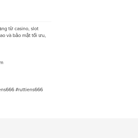
ng từ casino, slot
cao và bảo mật tối ưu,
am
ns666 #ruttiens666