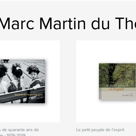
arc Martin du The
s de quarante ans de
Le petit peuple de l’esprit
e - 1976-2019