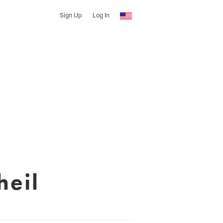
Sign Up
Log In
heil