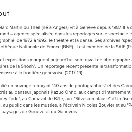
out
arc Martin du Theil (né à Angers) vit à Genève depuis 1987. Il a 
and – agence spécialisée dans les reportages sur le spectacle et 
raphié, de 1972 à 1992, le théâtre et la danse. Ses archives "spe
liothèque Nationale de France (BNF). Il est membre de la SAIF (Par
 et expositions marquent aujourd'hui son travail de photographe -
res de la Shoah". Un reportage récent présente la transformati
masse à la frontière genevoise (2017-19).
ublié un ouvrage retraçant "40 ans de photographies" et des Carn
rés au danseur japonais Kazuo Ohno, aux camps d'internement f
ey Todd", au Carnaval de Bâle, aux "Silvesterchläuse" d'Urnäsch,
, au public dans les musées, à l'écrivain Nicolas Bouvier et au "P
x paysages de Genève et du Genevois