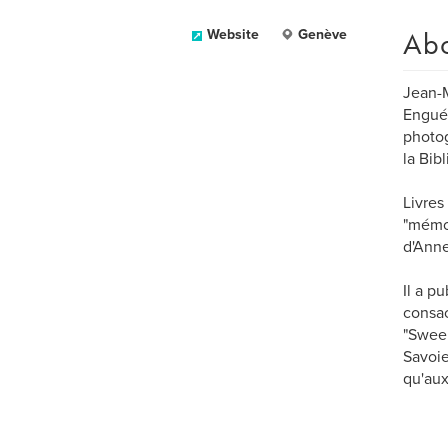
Ab
Website
Genève
Jean-M
Enguér
photog
la Bib
Livres
"mémoi
d'Anne
Il a p
consac
"Sween
Savoie
qu'au