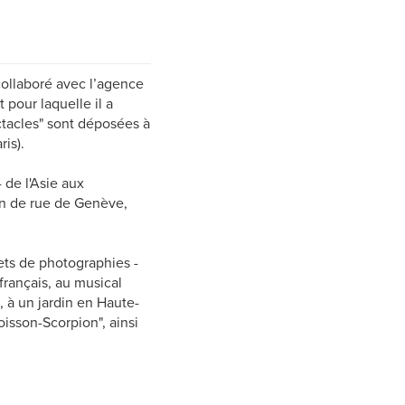
collaboré avec l’agence
pour laquelle il a
ctacles" sont déposées à
is).
 de l'Asie aux
on de rue de Genève,
ets de photographies -
rançais, au musical
 à un jardin en Haute-
oisson-Scorpion", ainsi