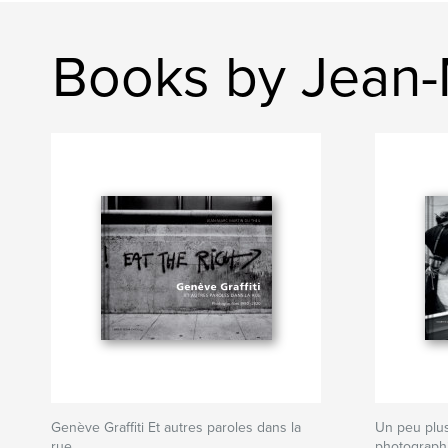
Books by Jean-M
Genève Graffiti Et autres paroles dans la
Un peu plu
rue
photographi