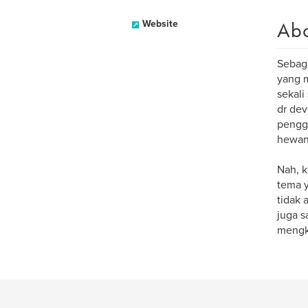
Ab
Website
Sebag
yang m
sekali
dr dev
pengg
hewan
Nah, k
tema 
tidak 
juga 
mengkl