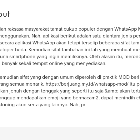
out
ian raksasa masyarakat tamat cukup populer dengan WhatsApp
enggunakan. Nah, aplikasi berikut adalah satu diantara jenis p
 secara aplikasi WhatsApp akan tetapi terselip beberapa sifat t
eloper beda. Kemudian sifat tambahan ini lah yang membuat me
una smartphone yang ingin memilikinya. Oleh alasan itu, mer
 banyak sekali tempat online yang menyediakan.
emudian sifat yang dengan umum diperoleh di praktik MOD berik
yang semua menarik. https://berjuang.my.id/whatsapp-mod/ itu
akan jenuh dengan tonggak yang seperti itu saja &amp; akan tert
sanggup mendapatkan emoji yang bermacam2, dapat menindih ch
oning akun serta yang lainnya. Nah, pr