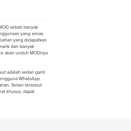
 MOD sebab banyak
enggunaan yang seiras
ambahan yang didapatkan
narik dan banyak
once akan unduh MODnya
ut adalah sedari ganti
 pengguna WhatsApp
ahan. Selain tersebut
at khusus, dapat