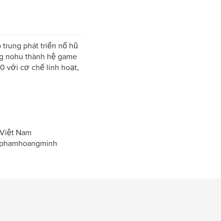
 trung phát triển nổ hũ
ựng nohu thành hệ game
 với cơ chế linh hoạt,
 Việt Nam
 #phamhoangminh