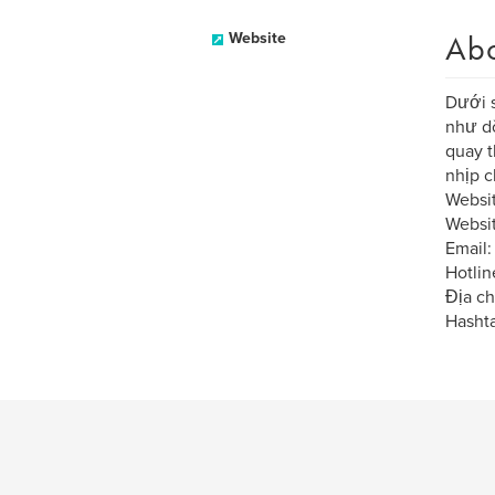
Ab
Website
Dưới s
như dò
quay t
nhịp c
Websit
Websit
Email
Hotli
Địa ch
Hasht