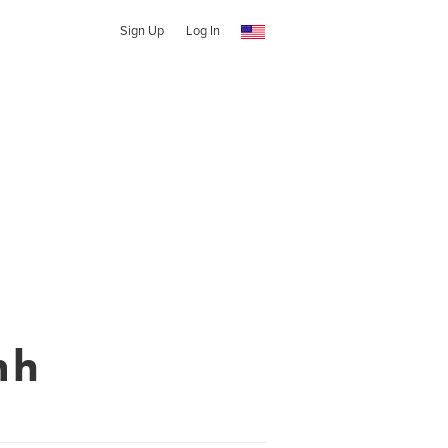
Sign Up
Log In
nh