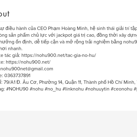
out
ự điều hành của CEO Phạm Hoàng Minh, hệ sinh thái giải trí tập
ng sản phẩm chủ lực với jackpot giá trị cao, đồng thời xây d
hưởng ổn định, dễ tiếp cận và mở rộng trải nghiệm bằng nohu90
hơi nhanh.
e tác giả: https://nohu900.net/tac-gia-no-hu/
e: https://nohu900.net/
: nohu900net@gmail.com
ne: 0363737891
ỉ: 79/A1 Đ. Âu Cơ, Phường 14, Quận 11, Thành phố Hồ Chí Minh,
ag: #NOHU90 #nohu #no_hu #linknohu #nohuuytin #ceonohu