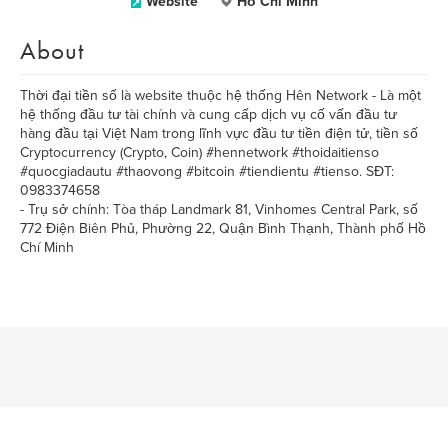
Website
Hồ Chí Minh
About
Thời đại tiền số là website thuộc hệ thống Hên Network - Là một
hệ thống đầu tư tài chính và cung cấp dịch vụ cố vấn đầu tư
hàng đầu tại Việt Nam trong lĩnh vực đầu tư tiền điện tử, tiền số
Cryptocurrency (Crypto, Coin) #hennetwork #thoidaitienso
#quocgiadautu #thaovong #bitcoin #tiendientu #tienso. SĐT:
0983374658
- Trụ sở chính: Tòa tháp Landmark 81, Vinhomes Central Park, số
772 Điện Biên Phủ, Phường 22, Quận Bình Thạnh, Thành phố Hồ
Chí Minh