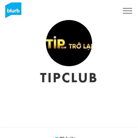
Sign Up
TIPCLUB