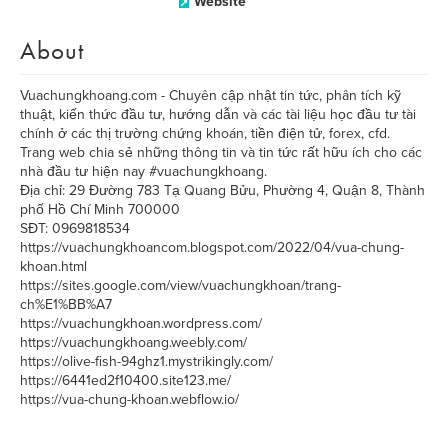
Website
About
Vuachungkhoang.com - Chuyên cập nhật tin tức, phân tích kỹ
thuật, kiến thức đầu tư, hướng dẫn và các tài liệu học đầu tư tài
chính ở các thị trường chứng khoán, tiền điện tử, forex, cfd.
Trang web chia sẻ những thông tin và tin tức rất hữu ích cho các
nhà đầu tư hiện nay #vuachungkhoang.
Địa chỉ: 29 Đường 783 Tạ Quang Bửu, Phường 4, Quận 8, Thành
phố Hồ Chí Minh 700000
SĐT: 0969818534
https://vuachungkhoancom.blogspot.com/2022/04/vua-chung-
khoan.html
https://sites.google.com/view/vuachungkhoan/trang-
ch%E1%BB%A7
https://vuachungkhoan.wordpress.com/
https://vuachungkhoang.weebly.com/
https://olive-fish-94ghz1.mystrikingly.com/
https://6441ed2f10400.site123.me/
https://vua-chung-khoan.webflow.io/