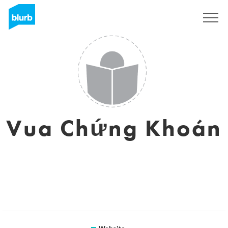
Sign Up
Vua Chứng Khoán