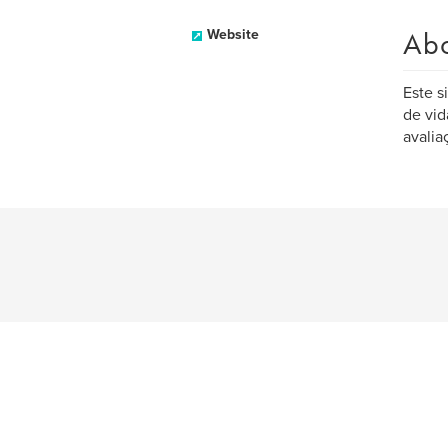
Ab
Website
Este s
de vid
avalia