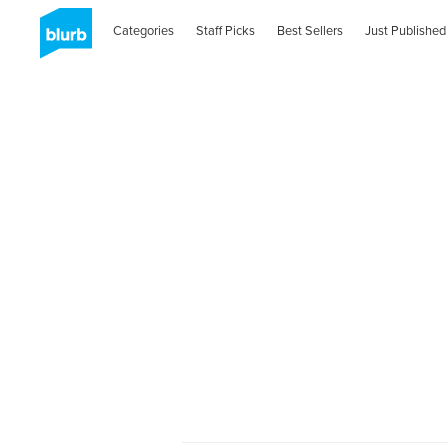
Categories
Staff Picks
Best Sellers
Just Published