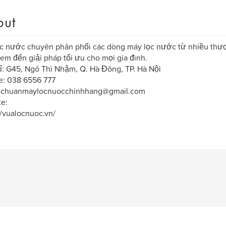
out
c nước chuyên phân phối các dòng máy lọc nước từ nhiều thươ
đem đến giải pháp tối ưu cho mọi gia đình.
ỉ: G45, Ngô Thì Nhậm, Q. Hà Đông, TP. Hà Nội
e: 038 6556 777
: chuanmaylocnuocchinhhang@gmail.com
e:
//vualocnuoc.vn/