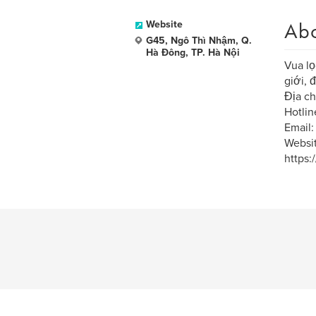
Ab
Website
G45, Ngô Thì Nhậm, Q.
Hà Đông, TP. Hà Nội
Vua lọ
giới, 
Địa ch
Hotlin
Email
Websit
https: