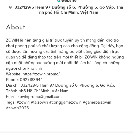
Website
332/129/5 Hẻm 97 Đường số 6, Phường 5, Gò Vấp, Thà
nh phố Hồ Chí Minh, Việt Nam
About
ZOWIN là nền tảng giải trí trực tuyến uy tín mang đến kho trò
chơi phong phú và chất lượng cao cho cộng đồng. Tại đây, bạn
sẽ được tận hưởng các tính năng ưu việt cùng giao diện trực
quan và dễ dàng thao tác trên mọi thiết bị. ZOWIN không ngừng
cập nhật những xu hướng mới nhất để làm hài lòng cả những
người chơi khó tính
Website: https://zowin.promo/
Phone: 0927183944
Địa chỉ: 332/129/5 Hẻm 97 Đường số 6, Phường 5, Gò Vấp,
Thành phố Hồ Chí Minh, Việt Nam
Email: zowinpromo@gmail.com
Tags: #zowin #taizowin #conggamezowin #gamebaizowin
#zowin2026