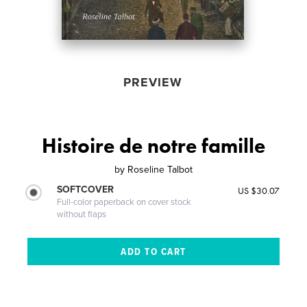
PREVIEW
Histoire de notre famille
by
Roseline Talbot
SOFTCOVER
US $30.07
Full-color paperback on cover stock
without flaps