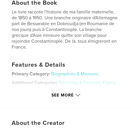
About the Book
Le livre raconte l'histoire de ma famille maternelle,
de 1850 à 1950. Une branche originaire d'Allemagne
part de Bessarabie en Dobroudja (en Roumanie de
nos jours) puis à Constantinople. La branche
grecque d'Asie mineure quitte son village pour
rejoindre Constantinople. De là, tous émigreront en
France.
Features & Details
Primary Category:
Biographies & Memoirs
Additional Categories
Parenting & Families
,
Family
History / Family Tree
SEE MORE
Project Option:
6×9 in, 15×23 cm
# of Pages:
162
ISBN
Softcover: 9781714845309
About the Creator
Publish Date:
May 09, 2020