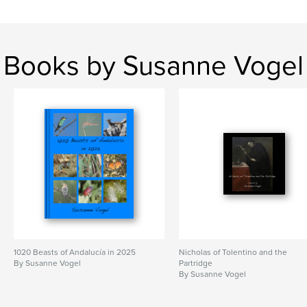
Books by Susanne Vogel
1020 Beasts of Andalucía in 2025
Nicholas of Tolentino and the
By Susanne Vogel
Partridge
By Susanne Vogel