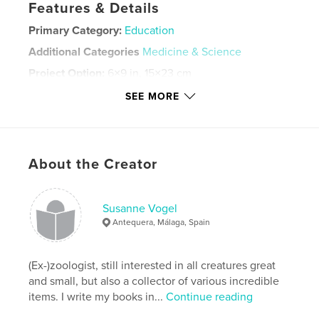
Features & Details
Primary Category:
Education
Additional Categories
Medicine & Science
Project Option:
6×9 in, 15×23 cm
# of Pages:
94
SEE MORE
ISBN
Hardcover, Dust Jacket: 9781715547233
Hardcover, ImageWrap: 9781715547226
About the Creator
Softcover: 9781715547219
Publish Date:
Sep 25, 2020
Language
German
Susanne Vogel
Antequera, Málaga, Spain
Keywords
,
,
,
Entomologie
Nicrophorus
Necrophorus
(Ex-)zoologist, still interested in all creatures great
Pukowski
and small, but also a collector of various incredible
items. I write my books in...
Continue reading