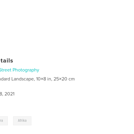
tails
Street Photography
ndard Landscape, 10×8 in, 25×20 cm
8, 2021
,
ra
Afrika