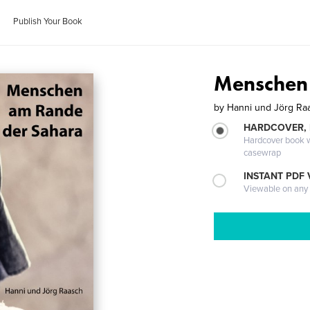
Publish Your Book
Menschen
by
Hanni und Jörg Ra
HARDCOVER,
Hardcover book wi
casewrap
INSTANT PDF
Viewable on any