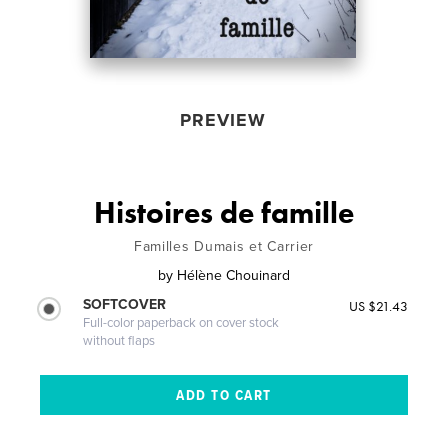
PREVIEW
Histoires de famille
Familles Dumais et Carrier
by
Hélène Chouinard
SOFTCOVER
US $21.43
Full-color paperback on cover stock
without flaps