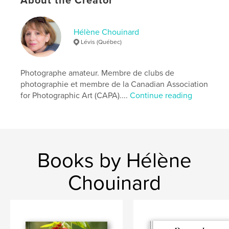
About the Creator
Additional Categories
History
,
Canada
Project Option:
6×9 in, 15×23 cm
Hélène Chouinard
# of Pages:
108
Lévis (Québec)
ISBN
Softcover: 9781034808244
Photographe amateur. Membre de clubs de
Publish Date:
Apr 18, 2021
photographie et membre de la Canadian Association
Language
French
for Photographic Art (CAPA)....
Continue reading
Keywords
,
,
,
Bas-Canada
Patriotes
Nouvelle-France
Généalogie
Books by Hélène
Chouinard