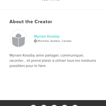
Version
Fixed-layout ebook, 104 pgs
Publish Date:
Oct 18, 2021
Last Edit
Jul 10, 2026
About the Creator
Language
French
Keywords
,
,
,
,
Myriam Kessiby
blagues
anecdotes
soi
soie
Montréal, Québec, Canada
,
papiers
Papier
Myriam Kessiby aime partager, communiquer,
raconter... et prend plaisir à utiliser tous les médiums
possibles pour le faire.