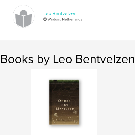
Language
Dutch
Leo Bentvelzen
Keywords
Wirdum, Netherlands
,
,
,
nederlands
romantiek
verhalen
short stories
Books by Leo Bentvelzen