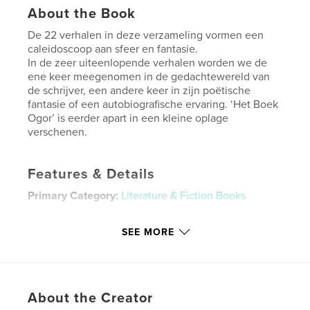
About the Book
De 22 verhalen in deze verzameling vormen een
caleidoscoop aan sfeer en fantasie.
In de zeer uiteenlopende verhalen worden we de
ene keer meegenomen in de gedachtewereld van
de schrijver, een andere keer in zijn poëtische
fantasie of een autobiografische ervaring. ‘Het Boek
Ogor’ is eerder apart in een kleine oplage
verschenen.
Features & Details
Primary Category:
Literature & Fiction Books
Additional Categories
Literary Fiction
SEE MORE
Project Option:
5×8 in, 13×20 cm
# of Pages:
136
ISBN
Hardcover, Dust Jacket: 9781034996064
About the Creator
Publish Date:
Jan 11, 2022