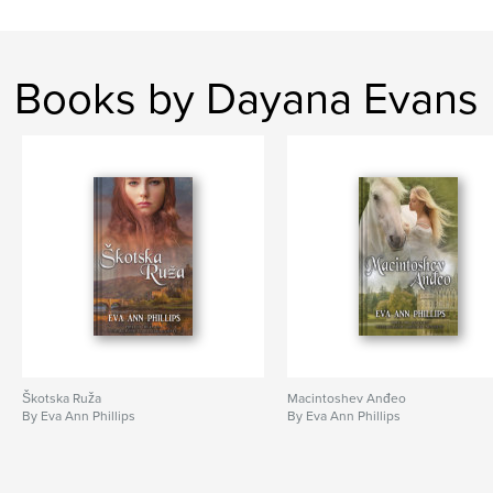
Features & Details
Primary Category:
History
Books by Dayana Evans
Additional Categories
Literary Fiction
,
Romance
Project Option:
5×8 in, 13×20 cm
# of Pages:
412
Publish Date:
Jan 30, 2022
Language
Undetermined
Škotska Ruža
Macintoshev Anđeo
By Eva Ann Phillips
By Eva Ann Phillips