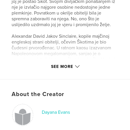
joj je postao Škot. Svojim divljačkim ponašanjem iz
nje je izvlačio najgore osobine nedostojne jedne
plemkinje. Povratkom u okrilje obitelji bila je
spremna zaboraviti na njega. No, ono što je
uslijedilo uzdrmalo joj je vjeru i promijenilo želje.
Alexandar David Jakov Sinclaire, kopile majčinoj
engleskoj strani obitelji, očevim Škotima je bio
čudesni prvorođenac. U ratnom kaosu izazvanom
Napoleonovom megalomanijom, sanjao je o
povratku u obiteljski dom u škotsko visočje. Vapio je
za malo mira, tišine i uživanja u lovu. Ni u najluđim
SEE MORE
snovima nije mogao sanjati da će mu ulov biti
Engleska plemkinja. Zbog iskazane tvrdoglave
hrabrosti njegovo početno gnušanje spram nje se
promijenilo u divljenje. Njezina ljepota ga je
About the Creator
ostavljala bez daha, a sklonost upadanja u nevolje
ga je bacala u očaj. U okamenjeno srce mu je
posijala nepoželjne osjećaje koji su mu zaprijetili
potapanjem. Ona je u djetinjstvu preživjela pravi
Dayana Evans
brodolom. Pitanje je: hoće li njih dvoje kao odrasle
osobe preživjeti imaginarni?