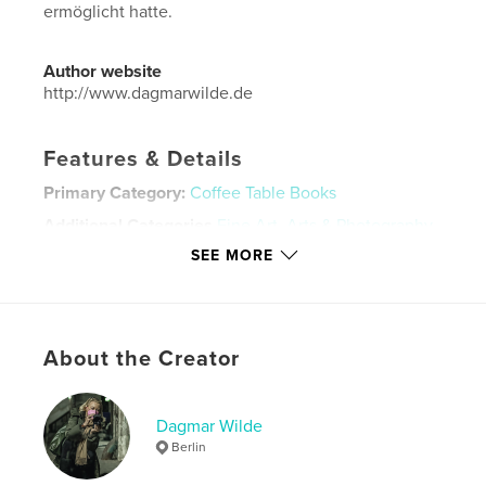
ermöglicht hatte.
Author website
http://www.dagmarwilde.de
Features & Details
Primary Category:
Coffee Table Books
Additional Categories
Fine Art
,
Arts & Photography
Books
SEE MORE
Project Option:
Standard Landscape, 10×8 in, 25×20
cm
# of Pages:
34
Publish Date:
Jan 30, 2022
About the Creator
Language
German
Keywords
Dagmar Wilde
Berlin
,
,
,
,
Berlin
Fotografie
Kunst
Monet