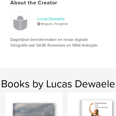
Keywords
About the Creator
,
,
fotograaf Lucas Dewaele
ion
Suikerpark Veurne
Lucas Dewaele
Belgium, Hooglede
Dagelijkse-beeldenmaker en leraar digitale
fotografie aan SASK Roeselare en WAK-Koksijde.
Books by Lucas Dewaele