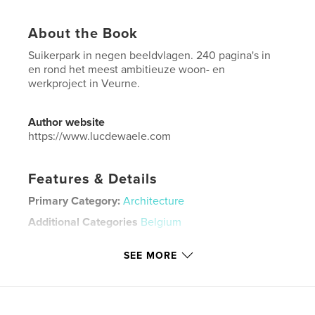
About the Book
Suikerpark in negen beeldvlagen. 240 pagina's in
en rond het meest ambitieuze woon- en
werkproject in Veurne.
Author website
https://www.lucdewaele.com
Features & Details
Primary Category:
Architecture
Additional Categories
Belgium
Project Option:
US Letter, 8.5×11 in, 22×28 cm
SEE MORE
# of Pages:
240
Publish Date:
Jan 31, 2022
Language
Dutch