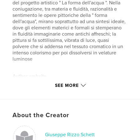
del progetto artistico " La forma dell'acqua ". Nella
coniugazione, tra materia e fluidità, razionalità e
sentimento le opere pittoriche della " forma
dell'acqua", mirano soprattutto ad una sintesi ideale,
dove gli elementi materici e formali si stemperano
in fluidità immaginarie come antichi affreschi; la
pittura si fa sottilissima, vibrata di luce, quasi
polvere che si addensa nel tessuto cromatico in un
intenso colorismo per poi dissolversi in velature
luminose
Author website
http://www.giuriscart.it
SEE MORE
Features & Details
Primary Category:
Fine Art
About the Creator
Additional Categories
Graffiti
,
Minimalist
Project Option:
8×10 in, 20×25 cm
Giuseppe Rizzo Schett
# of Pages:
32