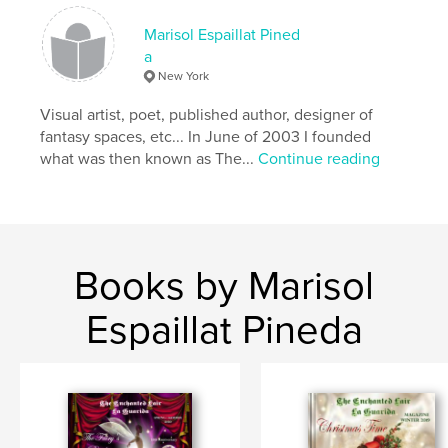
Publish Date:
May 11, 2022
Marisol Espaillat Pined
Language
Spanish
a
New York
Keywords
,
Visual artist, poet, published author, designer of
La Guarida
Poesía. Marisol Espaillat Pineda
fantasy spaces, etc... In June of 2003 I founded
what was then known as The...
Continue reading
Books by Marisol
Espaillat Pineda