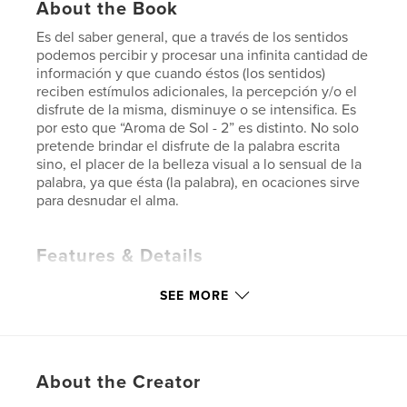
About the Book
Es del saber general, que a través de los sentidos
podemos percibir y procesar una infinita cantidad de
información y que cuando éstos (los sentidos)
reciben estímulos adicionales, la percepción y/o el
disfrute de la misma, disminuye o se intensifica. Es
por esto que “Aroma de Sol - 2” es distinto. No solo
pretende brindar el disfrute de la palabra escrita
sino, el placer de la belleza visual a lo sensual de la
palabra, ya que ésta (la palabra), en ocaciones sirve
para desnudar el alma.
Features & Details
Primary Category:
Poetry
SEE MORE
Additional Categories
Romance
Project Option:
6×9 in, 15×23 cm
# of Pages:
58
About the Creator
ISBN
Softcover: 9798210321381