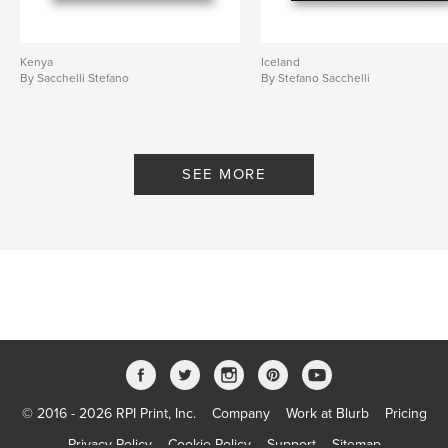
Kenya
Iceland
By Sacchelli Stefano
By Stefano Sacchelli
SEE MORE
© 2016 - 2026 RPI Print, Inc.
Company
Work at Blurb
Pricing
Privacy Policy
Cookie Policy
Support
Sitemap