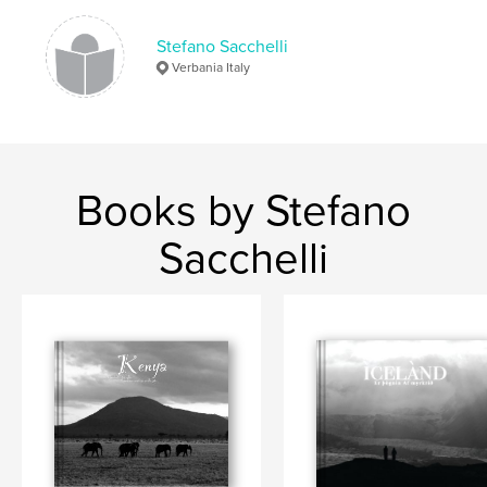
,
,
,
geology
travel
autumn
Iceland
Stefano Sacchelli
Verbania Italy
Books by Stefano
Sacchelli