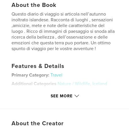
About the Book
Questo diario di viaggio si articola nell’autunno
inoltrato islandese. Racconta di luoghi , sensazioni
,amicizie, mete e note delle caratteristiche del
luogo . Ricco di immagini di paesaggio si snoda alla
ricerca della bellezza , dell’osservazione e delle
emozioni che questa terra puo portare. Un ottimo
spunto di viaggio per le vostre avventure !
Features & Details
Primary Category:
Travel
Additional Categories
Nature / Wildlife
,
Iceland
Project Option:
US Letter, 8.5×11 in, 22×28 cm
SEE MORE
# of Pages:
100
Publish Date:
Jan 29, 2023
Language
Italian
About the Creator
Keywords