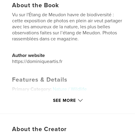
About the Book
Vu sur l'Étang de Meudon havre de biodiversité :
cette exposition de photos en plein air veut partager
avec les amoureux de la nature, les plus belles
observations faites sur l’étang de Meudon. Photos
rassemblées dans ce magazine.
Author website
https://dominiqueartis.fr
Features & Details
Primary Category:
Nature / Wildlife
Additional Categories
Fine Art Photography
SEE MORE
Project Option:
US Letter, 8.5×11 in, 22×28 cm
# of Pages:
28
Publish Date:
Mar 29, 2023
About the Creator
Language
French