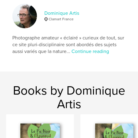
Keywords
Dominique Artis
,
photographie
étang de Meudon
Clamart France
Photographe amateur « éclairé » curieux de tout, sur
ce site pluri-disciplinaire sont abordés des sujets
aussi variés que la nature...
Continue reading
Books by Dominique
Artis