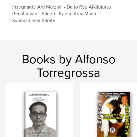
Project Option:
6×9 in, 15×23 cm
Insegnante Arti Marziali - Daito Ryu Aikijujutsu
# of Pages:
244
Renshinkan - Aikido - Kapap Krav Magà -
Publish Date:
Jun 26, 2023
Kyokushinkai Karate
Language
Italian
Keywords
,
,
,
ueshiba
saito
takemusu aikido
Books by Alfonso
,
iwama ryu
aikido
Torregrossa