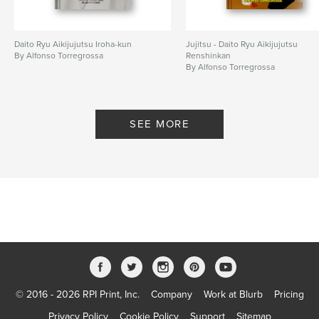
Daito Ryu Aikijujutsu Iroha-kun
Jujitsu - Daito Ryu Aikijujutsu
By Alfonso Torregrossa
Renshinkan
By Alfonso Torregrossa
SEE MORE
© 2016 - 2026 RPI Print, Inc.
Company
Work at Blurb
Pricing
Privacy Policy
Cookie Policy
Support
Sitemap