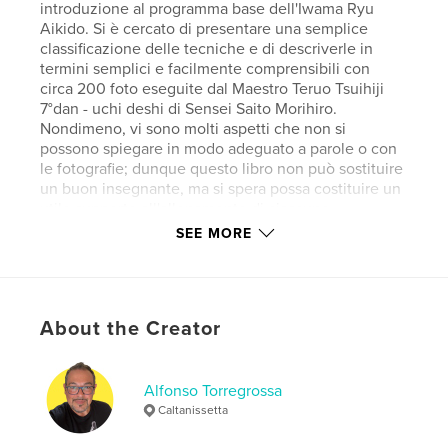
introduzione al programma base dell'Iwama Ryu
Aikido. Si è cercato di presentare una semplice
classificazione delle tecniche e di descriverle in
termini semplici e facilmente comprensibili con
circa 200 foto eseguite dal Maestro Teruo Tsuihiji
7°dan - uchi deshi di Sensei Saito Morihiro.
Nondimeno, vi sono molti aspetti che non si
possono spiegare in modo adeguato a parole o con
le fotografie; dunque questo libro non può sostituire
un buon insegnante, ma si spera possa costituire un
utile supporto all'allenamento di ciascuno.
SEE MORE
Author website
https://www.alfonsotorregrossa.it/
About the Creator
Features & Details
Primary Category:
Japan
Alfonso Torregrossa
Additional Categories
Education
,
Sports &
Caltanissetta
Adventure