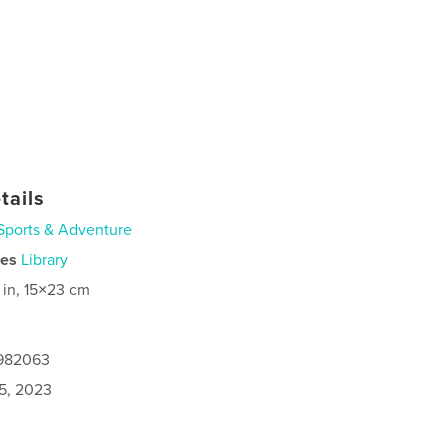
tails
Sports & Adventure
ies
Library
 in, 15×23 cm
0982063
5, 2023