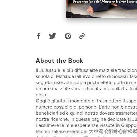
About the Book
Il JuJutsu è la più diffusa arte marziale tradizi
scuola di Matsuda (allievo diretto di Sokaku Ta
segreta, riservata solo a pochi eletti, porta in s
un’arte marziale varia ed adattabile dalla tradizi
nostri .
Oggi è giunto il momento di trasmettere il sape
numero possibile di persone. L’arte non è nostra
beneficiari ed è quindi nostro dovere trasmettere
nostre ricerche. In queste pagine dedicate al Ju
riassumere le mie esperienze vissute in Giap
Michio Takase erede del 大東流柔術練心館松武会