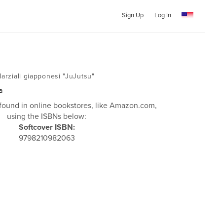
Sign Up
Log In
Marziali giapponesi "JuJutsu"
a
found in online bookstores, like Amazon.com,
using the ISBNs below:
Softcover ISBN:
9798210982063