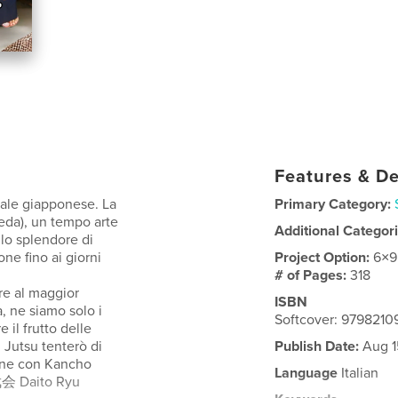
Features & De
onale giapponese. La
Primary Category:
keda), un tempo arte
Additional Categor
e lo splendore di
one fino ai giorni
Project Option:
6×9
# of Pages:
318
re al maggior
ISBN
, ne siamo solo i
Softcover: 979821
 il frutto delle
 Jutsu tenterò di
Publish Date:
Aug 1
pone con Kancho
Language
Italian
 Daito Ryu