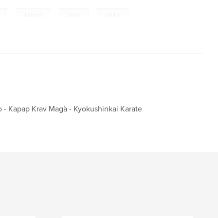
,
,
,
daitoryu
jujitsu
jujutsu
do - Kapap Krav Magà - Kyokushinkai Karate