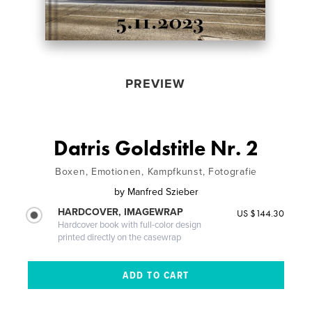
PREVIEW
Datris Goldstitle Nr. 2
Boxen, Emotionen, Kampfkunst, Fotografie
by
Manfred Szieber
HARDCOVER, IMAGEWRAP
US $144.30
Hardcover book with full-color design
printed directly on the casewrap