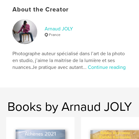
Additional Categories
Sex & Relationships
,
About the Creator
Portfolios
Project Option:
Standard Portrait, 8×10 in, 20×25 cm
Arnaud JOLY
# of Pages:
80
France
ISBN
Hardcover, ImageWrap: 9798331053611
Photographe auteur spécialisé dans l’art de la photo
Publish Date:
Aug 30, 2024
en studio, j’aime la maitrise de la lumière et ses
Language
French
nuances. ​ Je pratique avec autant...
Continue reading
Keywords
,
,
nude
gobographie
Photographie
Books by Arnaud JOLY