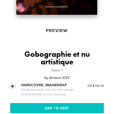
PREVIEW
Gobographie et nu
artistique
Tome 1
by
Arnaud JOLY
HARDCOVER, IMAGEWRAP
US $114.16
Hardcover book with full-color design
printed directly on the casewrap