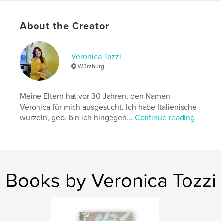
Publish Date:
Nov 09, 2024
About the Creator
Language
German
Keywords
,
,
Veronica Tozzi
Motivation
Selbstfindung
Zeit
Würzburg
Meine Eltern hat vor 30 Jahren, den Namen
Veronica für mich ausgesucht. Ich habe Italienische
wurzeln, geb. bin ich hingegen...
Continue reading
Books by Veronica Tozzi