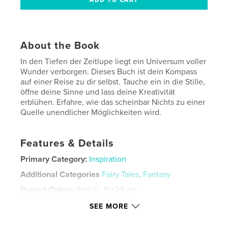
About the Book
In den Tiefen der Zeitlupe liegt ein Universum voller
Wunder verborgen. Dieses Buch ist dein Kompass
auf einer Reise zu dir selbst. Tauche ein in die Stille,
öffne deine Sinne und lass deine Kreativität
erblühen. Erfahre, wie das scheinbar Nichts zu einer
Quelle unendlicher Möglichkeiten wird.
Features & Details
Primary Category:
Inspiration
Additional Categories
Fairy Tales
,
Fantasy
Project Option:
6×9 in, 15×23 cm
# of Pages:
28
SEE MORE
ISBN
Hardcover, ImageWrap: 9798347681563