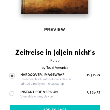
PREVIEW
Zeitreise in (d)ein nicht's
Reise
by
Tozzi Veronica
HARDCOVER, IMAGEWRAP
US $15.79
Hardcover book with full-color design
printed directly on the casewrap
INSTANT PDF VERSION
US $6.75
Viewable on any device