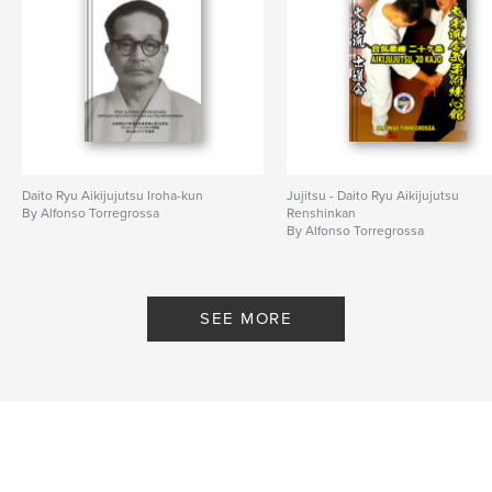
Keywords
,
,
,
,
jujutsu
柔術
jujitsu
aiki
,
aikido
hakkoryu
Daito Ryu Aikijujutsu Iroha-kun
Jujitsu - Daito Ryu Aikijujutsu
By Alfonso Torregrossa
Renshinkan
By Alfonso Torregrossa
SEE MORE