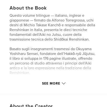
About the Book
Questo volume trilingue — italiano, inglese e
giapponese — firmato da Alfonso Torregrossa, uchi
deshi di Michio Takase Kanchō e responsabile della
Renshinkan in Italia, presenta le dieci tecniche
fondamentali dell’Aiki no Jutsu, cuore della
trasmissione tecnica dello Shidōkai Renshinkan.
Basato sugli insegnamenti trasmessi da Okuyama
Yoshiharu Sensei, fondatore dell’Hakkō-ryū Jūjutsu,
il libro si sviluppa in 176 pagine illustrate, offrendo
un percorso di studio attraverso i principi dell’Aiki
antico e la loro espressione nella tradizione della
Renshinkan.
Arricchito da un apparato iconografico esplicativo e
SEE MORE
da una trattazione orientata alla comprensione
tecnica e culturale della disciplina, il volume
rappresenta uno strumento di grande valore per
praticanti, studiosi e appassionati di Budō, Jūjutsu,
About the Creator
Hakkō-ryū e Aikidō.