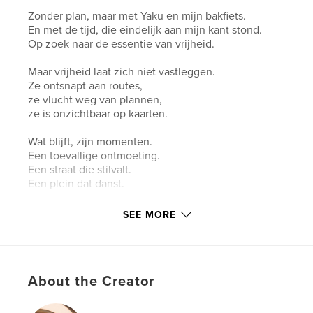
Zonder plan, maar met Yaku en mijn bakfiets.
En met de tijd, die eindelijk aan mijn kant stond.
Op zoek naar de essentie van vrijheid.
Maar vrijheid laat zich niet vastleggen.
Ze ontsnapt aan routes,
ze vlucht weg van plannen,
ze is onzichtbaar op kaarten.
Wat blijft, zijn momenten.
Een toevallige ontmoeting.
Een straat die stilvalt.
Een plein dat danst.
Deze momenten wilde ik zichtbaar maken.
SEE MORE
Een reis in beelden, niet in kilometers.
Mon tour de la liberté.
Rudi
About the Creator
Augustus 2025