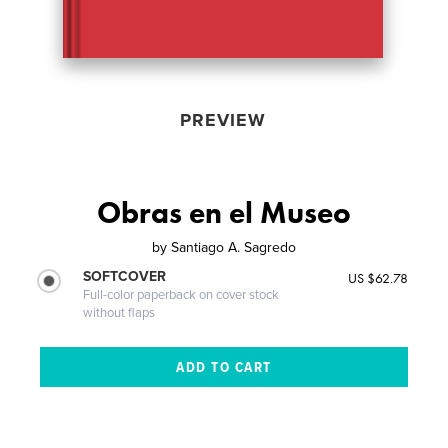
PREVIEW
Obras en el Museo
by
Santiago A. Sagredo
SOFTCOVER
US $62.78
Full-color paperback on cover stock
without flaps