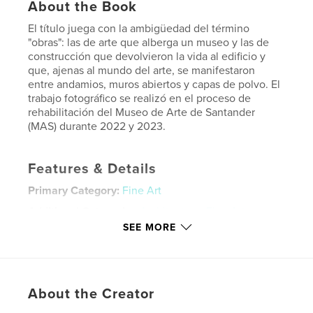
About the Book
El título juega con la ambigüedad del término
"obras": las de arte que alberga un museo y las de
construcción que devolvieron la vida al edificio y
que, ajenas al mundo del arte, se manifestaron
entre andamios, muros abiertos y capas de polvo. El
trabajo fotográfico se realizó en el proceso de
rehabilitación del Museo de Arte de Santander
(MAS) durante 2022 y 2023.
Features & Details
Primary Category:
Fine Art
Additional Categories
Architecture
,
Fine Art
Photography
SEE MORE
Project Option:
Standard Portrait, 8×10 in, 20×25 cm
# of Pages:
64
Publish Date:
Oct 08, 2025
About the Creator
Language
Spanish