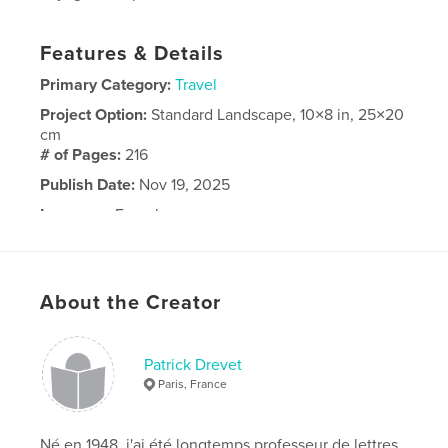
Features & Details
Primary Category:
Travel
Project Option:
Standard Landscape, 10×8 in, 25×20
cm
# of Pages:
216
Publish Date:
Nov 19, 2025
Language
French
About the Creator
Patrick Drevet
Paris, France
Né en 1948, j'ai été longtemps professeur de lettres