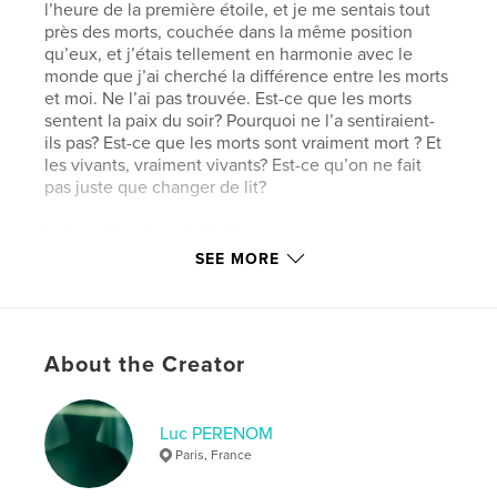
l’heure de la première étoile, et je me sentais tout
près des morts, couchée dans la même position
qu’eux, et j’étais tellement en harmonie avec le
monde que j’ai cherché la différence entre les morts
et moi. Ne l’ai pas trouvée. Est-ce que les morts
sentent la paix du soir? Pourquoi ne l’a sentiraient-
ils pas? Est-ce que les morts sont vraiment mort ? Et
les vivants, vraiment vivants? Est-ce qu’on ne fait
pas juste que changer de lit?
in " un chien à ma table "
Claudie Hunzinger
SEE MORE
Éditions Grasset
Author website
http://www.lucperenom.fr
About the Creator
Features & Details
Luc PERENOM
Paris, France
Primary Category:
Fine Art
Additional Categories
Arts & Photography Books