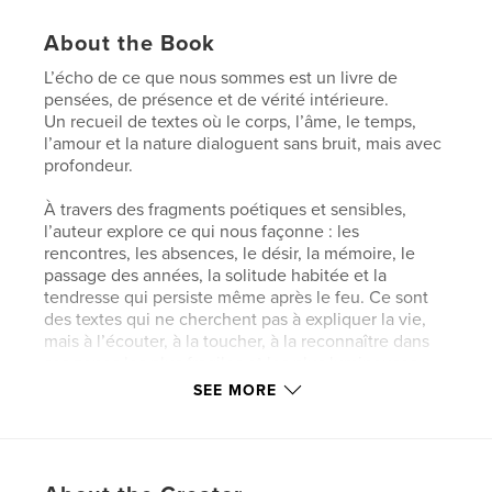
About the Book
L’écho de ce que nous sommes est un livre de
pensées, de présence et de vérité intérieure.
Un recueil de textes où le corps, l’âme, le temps,
l’amour et la nature dialoguent sans bruit, mais avec
profondeur.
À travers des fragments poétiques et sensibles,
l’auteur explore ce qui nous façonne : les
rencontres, les absences, le désir, la mémoire, le
passage des années, la solitude habitée et la
tendresse qui persiste même après le feu. Ce sont
des textes qui ne cherchent pas à expliquer la vie,
mais à l’écouter, à la toucher, à la reconnaître dans
ses zones les plus fragiles et les plus lumineuses.
SEE MORE
Né au cœur de Cérizols, entre montagnes, silences
et chemins lents, ce livre porte l’empreinte d’un lieu
où le temps respire autrement. Chaque page est
une invitation à ralentir, à ressentir, à se retrouver