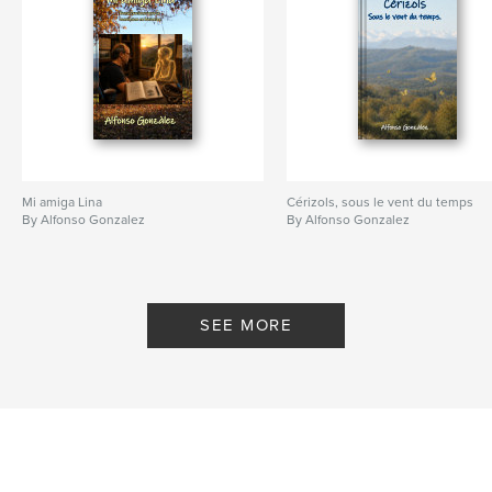
ISBN
Softcover: 9798260920657
Publish Date:
Dec 12, 2025
Language
French
Keywords
,
,
,
,
photographie
réflexion
amour
poésie
Mi amiga Lina
Cérizols, sous le vent du temps
cérizols
By Alfonso Gonzalez
By Alfonso Gonzalez
SEE MORE