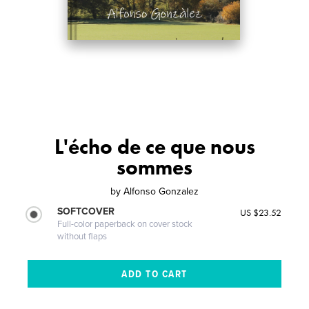
L'écho de ce que nous
sommes
by
Alfonso Gonzalez
SOFTCOVER
US $23.52
Full-color paperback on cover stock
without flaps