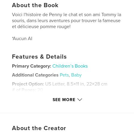
About the Book
Voici l'histoire de Penny le chat et son ami Tommy la
souris, dans leurs aventures pour trouver la fameuse
et délicieuse pomme rouge!
*Aucun AI
Features & Details
Primary Category:
Children’s Books
Additional Categories
Pets
,
Baby
Project Option:
US Letter, 8.5×11 in, 22×28 cm
# of Pages:
20
Publish Date:
Dec 28, 2025
SEE MORE
Language
French
Keywords
,
,
,
,
mouse
cat
souris
chat
About the Creator