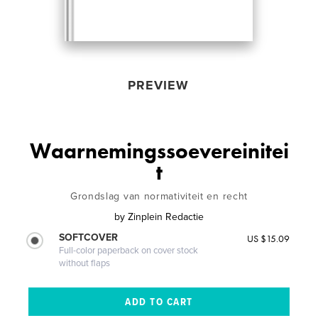
PREVIEW
Waarnemingssoevereinitei
t
Grondslag van normativiteit en recht
by
Zinplein Redactie
SOFTCOVER
US $15.09
Full-color paperback on cover stock
without flaps