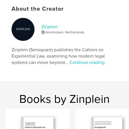
Author website
About the Creator
https://zinplein.nl/
Zinplein
Features & Details
Amsterdam, Netherlands
Primary Category:
Social Justice
Additional Categories
Political Science
Zinplein (Sensquare) publishes the Cahiers on
Experiential Law, examining how modern legal
Project Option:
6×9 in, 15×23 cm
systems can move beyond...
Continue reading
# of Pages:
36
ISBN
Softcover: 9789083669526
Publish Date:
Mar 10, 2026
Language
Dutch
Books by Zinplein
Keywords
,
Experiential Law
Perceptual Sovereignty