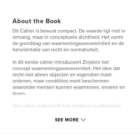
About the Book
Dit Cahier is bewust compact. De waarde ligt niet in
omvang, maar in conceptuele dichtheid. Het vormt
de grondslag van waarnemingssoevereiniteit en de
heroriëntatie van recht en normativiteit.
In dit eerste cahier introduceert Zinplein het
concept waarnemingssoevereiniteit. Het idee dat
recht niet alleen objecten en eigendom moet
ordenen, maar conditities moet beschermen
waaronder mensen kunnen waarnemen, ervaren en
leven.
Het cahier onderzoekt hoe moderne rechtsstelsel
historisch zijn gevormd rond bezit en objecten en
hoe een verschuiving naar ervaring en waarneming
SEE MORE
nieuwe normatieve perspectieven opent voor recht,
economie en politiek.