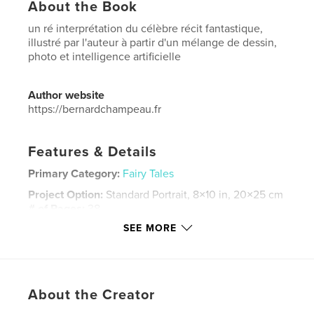
About the Book
un ré interprétation du célèbre récit fantastique,
illustré par l'auteur à partir d'un mélange de dessin,
photo et intelligence artificielle
Author website
https://bernardchampeau.fr
Features & Details
Primary Category:
Fairy Tales
Project Option:
Standard Portrait, 8×10 in, 20×25 cm
# of Pages:
38
SEE MORE
Publish Date:
Apr 09, 2026
Language
French
Keywords
,
,
,
,
About the Creator
illustration
IA
fantastique
Alice