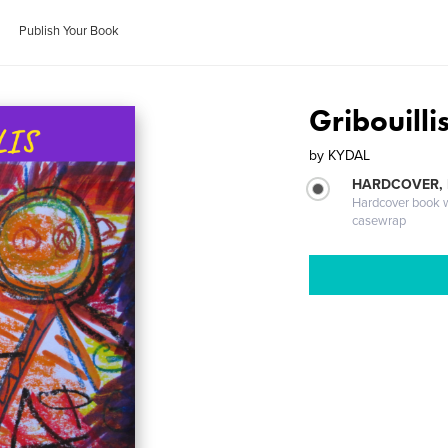
Publish Your Book
Gribouilli
by
KYDAL
HARDCOVER,
Hardcover book wi
casewrap