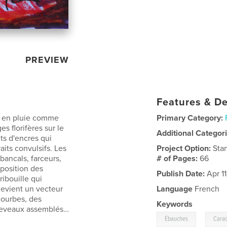
PREVIEW
Features & De
nt en pluie comme
Primary Category:
s florifères sur le
Additional Categor
nts d'encres qui
aits convulsifs. Les
Project Option:
Sta
 bancals, farceurs,
# of Pages:
66
sposition des
Publish Date:
Apr 1
ribouille qui
devient un vecteur
Language
French
 courbes, des
Keywords
cheveaux assemblés…
,
Ébauches
Carac