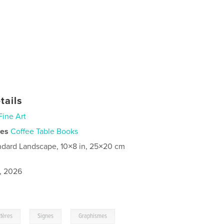
tails
Fine Art
ies
Coffee Table Books
ndard Landscape, 10×8 in, 25×20 cm
1, 2026
,
,
tères
Signes
Graphismes