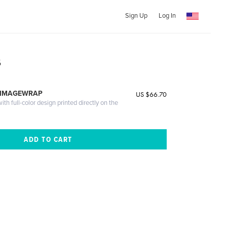
Sign Up
Log In
s
 IMAGEWRAP
US $66.70
th full-color design printed directly on the