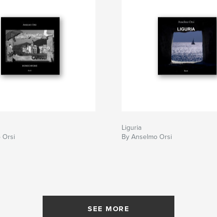
Liguria
 Orsi
By Anselmo Orsi
SEE MORE