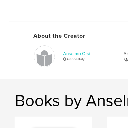
About the Creator
Anselmo Orsi
An
Genoa Italy
Mo
Books by Ansel