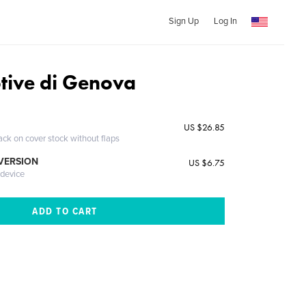
Sign Up
Log In
otive di Genova
US $26.85
ack on cover stock without flaps
 VERSION
US $6.75
 device