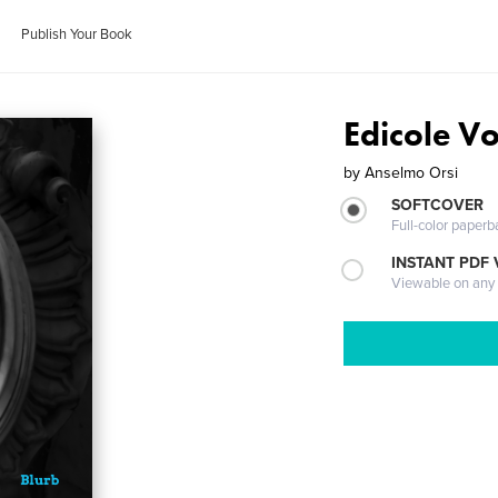
Publish Your Book
Edicole V
by
Anselmo Orsi
SOFTCOVER
Full-color paperb
INSTANT PDF
Viewable on any