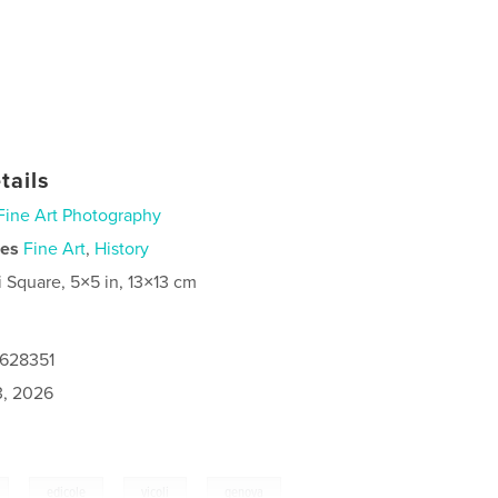
tails
Fine Art Photography
ies
Fine Art
,
History
i Square, 5×5 in, 13×13 cm
0628351
3, 2026
,
,
,
edicole
vicoli
genova