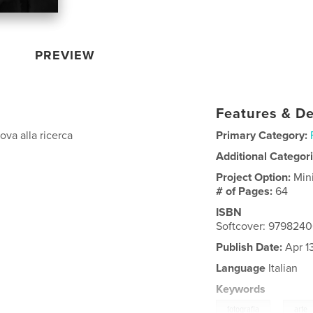
PREVIEW
Features & De
ova alla ricerca
Primary Category:
Additional Categor
Project Option:
Min
# of Pages:
64
ISBN
Softcover: 979824
Publish Date:
Apr 1
Language
Italian
Keywords
,
fotografia
arte