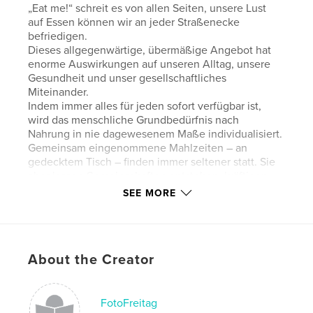
„Eat me!“ schreit es von allen Seiten, unsere Lust
auf Essen können wir an jeder Straßenecke
befriedigen.
Dieses allgegenwärtige, übermäßige Angebot hat
enorme Auswirkungen auf unseren Alltag, unsere
Gesundheit und unser gesellschaftliches
Miteinander.
Indem immer alles für jeden sofort verfügbar ist,
wird das menschliche Grundbedürfnis nach
Nahrung in nie dagewesenem Maße individualisiert.
Gemeinsam eingenommene Mahlzeiten – an
gedecktem Tisch – finden immer seltener statt. Sie
aber lassen Gemeinschaften entstehen, kräftigen
soziale Strukturen und definieren kulturelle
SEE MORE
Indentität.
Das sind vielfältige Aspekte des Essens, die über
die eigentliche Nahrungsaufnahme weit hinaus
gehen.
About the Creator
EAT ME - wenn wir sind was wir essen - spiegelt
unsere Ernährungsrealität zwischen Zeitmangel,
vermeintlicher individueller Entscheidung und der
Suche nach etwas „Besonderem“.
FotoFreitag