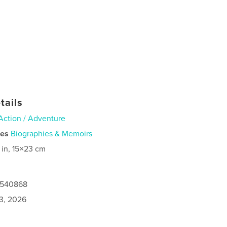
tails
Action / Adventure
ies
Biographies & Memoirs
 in, 15×23 cm
0540868
3, 2026