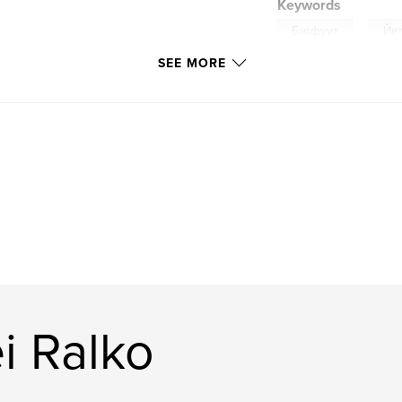
Keywords
,
Бигфуут
Йе
SEE MORE
i Ralko