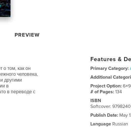
PREVIEW
Features & De
 о том, как он
Primary Category:
нежного человека,
Additional Categor
 и другими
ии в
Project Option:
6×9
что в переводе с
# of Pages:
134
ISBN
Softcover: 979824
Publish Date:
May 1
Language
Russian