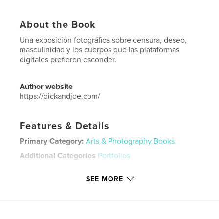
About the Book
Una exposición fotográfica sobre censura, deseo,
masculinidad y los cuerpos que las plataformas
digitales prefieren esconder.
Author website
https://dickandjoe.com/
Features & Details
Primary Category:
Arts & Photography Books
Additional Categories
Portfolios
Project Option:
Small Square, 7×7 in, 18×18 cm
SEE MORE
# of Pages:
78
Publish Date:
May 26, 2026
Language
Spanish