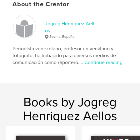
Keywords
About the Creator
,
,
fine art
portraits
male photos
Jogreg Henriquez Aell
os
Sevilla, España
Periodista venezolano, profesor universitario y
fotógrafo, ha trabajado para diversos medios de
comunicación como reportero....
Continue reading
Books by Jogreg
Henriquez Aellos