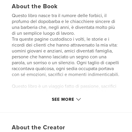
About the Book
Questo libro nasce tra il rumore delle forbici, il
profumo del dopobarba e le chiacchiere sincere di
una barberia che, negli anni, è diventata molto più
di un semplice luogo di lavoro.
Tra queste pagine custodisco i volti, le storie e i
ricordi dei clienti che hanno attraversato la mia vita:
uomini giovani e anziani, amici diventati famiglia,
persone che hanno lasciato un segno con una
parola, un sorriso o un silenzio. Ogni taglio di capelli
raccontava qualcosa, ogni sedia occupata portava
con sé emozioni, sacrifici e momenti indimenticabili.
Questo libro è un viaggio fatto di passione, sacrifici
e incontri speciali, dove la barberia diventa il luogo
in cui le vite si intrecciano e i ricordi restano vivi nel
SEE MORE
tempo. Tra aneddoti, emozioni e momenti autentici,
il racconto mostra il valore umano nascosto dietro
un mestiere antico e pieno di cuore.
About the Creator
All’interno del libro trovano spazio anche due