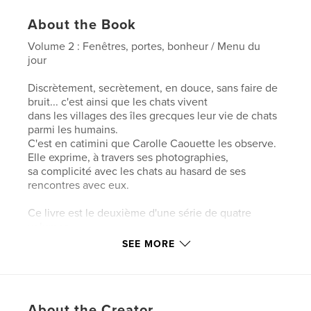
About the Book
Volume 2 : Fenêtres, portes, bonheur / Menu du
jour
Discrètement, secrètement, en douce, sans faire de
bruit... c'est ainsi que les chats vivent
dans les villages des îles grecques leur vie de chats
parmi les humains.
C'est en catimini que Carolle Caouette les observe.
Elle exprime, à travers ses photographies,
sa complicité avec les chats au hasard de ses
rencontres avec eux.
Ce livre est le deuxième d'une série de quatre
volumes.
SEE MORE
80 pages
Format : carré 7'' x 7''
Aussi disponible en anglais sous le titre « Cats of
About the Creator
Greece, Volume 2 ».