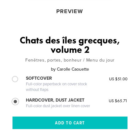
PREVIEW
Chats des îles grecques,
volume 2
Fenêtres, portes, bonheur / Menu du jour
by
Carolle Caouette
SOFTCOVER
US $51.00
Full-color paperback on cover stock
without flaps
HARDCOVER, DUST JACKET
US $65.71
Full-color dust jacket over linen cover