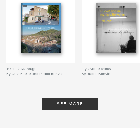
Keywords
,
,
,
madoucefrance
doucefrance
france
paris
40 ans à Mazaugues
my favorite works
By Gela Bliese und Rudolf Bonvie
By Rudolf Bonvie
SEE MORE