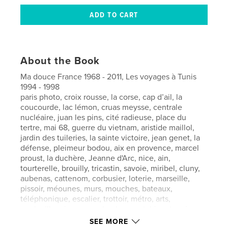
About the Book
Ma douce France 1968 - 2011, Les voyages à Tunis
1994 - 1998
paris photo, croix rousse, la corse, cap d’ail, la
coucourde, lac lémon, cruas meysse, centrale
nucléaire, juan les pins, cité radieuse, place du
tertre, mai 68, guerre du vietnam, aristide maillol,
jardin des tuileries, la sainte victoire, jean genet, la
défense, pleimeur bodou, aix en provence, marcel
proust, la duchère, Jeanne d'Arc, nice, ain,
tourterelle, brouilly, tricastin, savoie, miribel, cluny,
aubenas, cattenom, corbusier, loterie, marseille,
pissoir, méounes, murs, mouches, bateaux,
téléphonique, escalier, trottoir, métro, arts,
guebwiller, rians, mouche, bouquet, bicentenaire,
cigare, boules, euromissiles, convocation,
SEE MORE