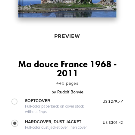
PREVIEW
Ma douce France 1968 -
2011
440 pages
by
Rudolf Bonvie
SOFTCOVER
US $279.77
Full-color paperback on cover stock
without flaps
HARDCOVER, DUST JACKET
US $301.42
Full-color dust jacket over linen cover