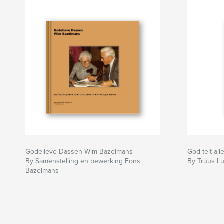
kon geven. Maar het duurde nog tot ze de tachti
had bereikt eer ze er over kon praten … en schr
moest.
Om ouders van jonge kinderen te attenderen op
altijd, nauwelijks voor mogelijk houden. Omdat 
heeft op een onbezorgde jeugd!
Godelieve Dassen Wim Bazelmans
God telt al
By Samenstelling en bewerking Fons
By Truus Lu
Bazelmans