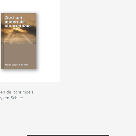
gjarige leeftijd
ijven, omdat het
 dat, wat ze nog
ieder kind recht
leen de lachrimpels
yken Schilte