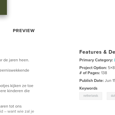
PREVIEW
Features & De
r de jaren heen.
Primary Category:
Project Option:
5×8
 deerniswekkende
# of Pages:
138
Publish Date:
Jun 15
otjes kijken ze toe
Keywords
ndere kinderen die
,
netherlands
dut
aren tot ons
d – want wie zal je