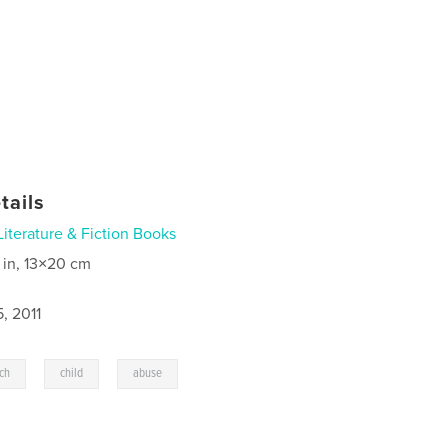
tails
Literature & Fiction Books
 in, 13×20 cm
, 2011
,
,
ch
child
abuse