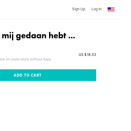
Sign Up
Log In
mij gedaan hebt ...
US $18.53
ack on cover stock without flaps