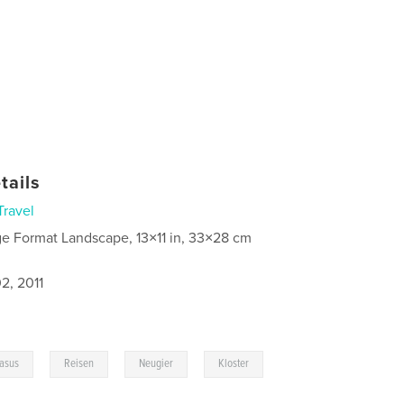
tails
Travel
ge Format Landscape, 13×11 in, 33×28 cm
2, 2011
,
,
,
asus
Reisen
Neugier
Kloster