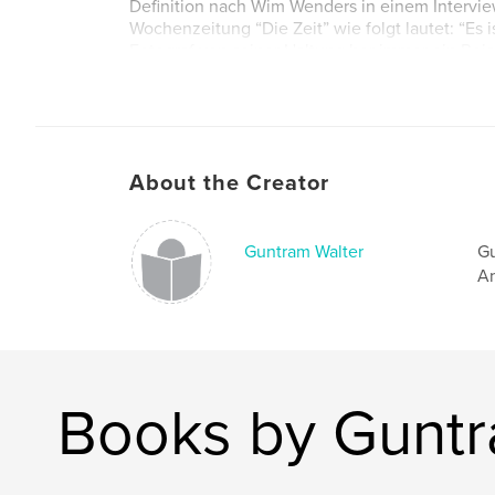
Definition nach Wim Wenders in einem Intervie
Wochenzeitung “Die Zeit” wie folgt lautet: “Es i
Fotograf von seiner Haltung her immer ein Reis
Reisender lässt alles, was sich ihm darbietet, an
Landschaften, Objekte, Menschen. Wenn man viel
die Gefahr groß, dass man vom Reisenden zum T
Letzteres bin ich hoffentlich - auch das soll de
zeigen - nicht geworden.
About the Creator
Author website
http://www.gunwalt.de/blog/
Guntram Walter
Gu
An
Books by Guntr