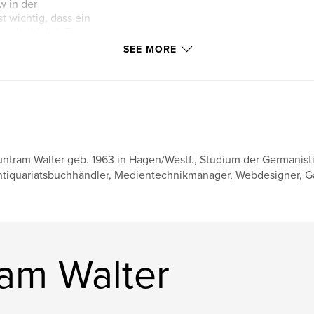
w in der
st wichtig, dass ein
ender bleibt. Ein
 sich heran:
SEE MORE
 reist, ist nämlich
ouristen wird.”
r vorliegende Band
ntram Walter geb. 1963 in Hagen/Westf., Studium der Germanistik
tiquariatsbuchhändler, Medientechnikmanager, Webdesigner, Gäst
am Walter