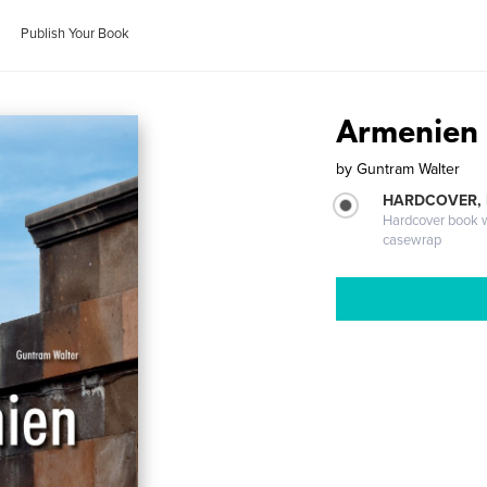
Publish Your Book
Armenien
by
Guntram Walter
HARDCOVER,
Hardcover book wi
casewrap