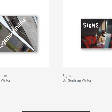
ecke
Signs
 Walter
By Guntram Walter