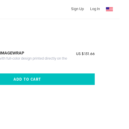
Sign Up
Log In
 IMAGEWRAP
US $151.66
th full-color design printed directly on the