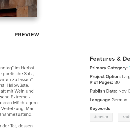
PREVIEW
Features & De
onntag” im Herbst
Primary Category:
e poetische Satz,
Project Option:
Lar
rren zu lassen”.
# of Pages:
80
rst, Halbwüste,
aft mit Wein und
Publish Date:
Nov 0
tische Extreme -
Language
German
deren Möchtegern-
r Verletzung. Man
Keywords
Ausnahmezustand.
,
Armenien
Kauk
n der Tat, dessen